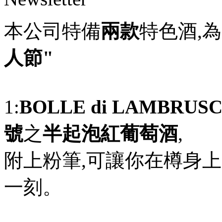
本公司特備
兩款
特色酒,
人節"
1:
BOLLE di LAMBRUS
號
之
半起泡紅葡萄酒
,
附上粉筆,可讓你在樽身上
一刻。