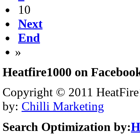
10
Next
End
»
Heatfire1000
on Faceboo
Copyright © 2011 HeatFire1
by:
Chilli Marketing
Search Optimization by:
H