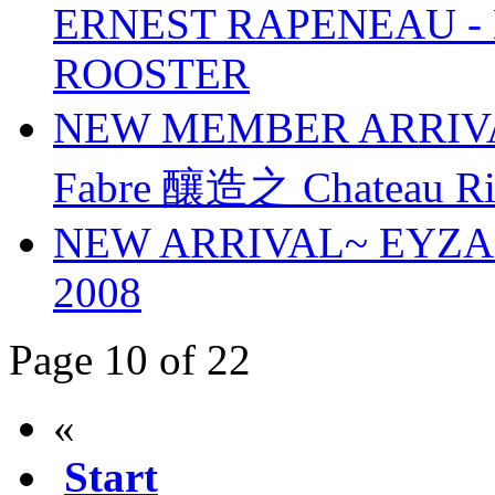
ERNEST RAPENEAU - 
ROOSTER
NEW MEMBER ARRI
Fabre 釀造之 Chateau Riv
NEW ARRIVAL~ EYZAGU
2008
Page 10 of 22
«
Start