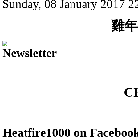
Sunday, 08 January 2017 2
雞年
C
Heatfire1000
on Faceboo