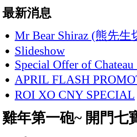
最新消息
Mr Bear Shiraz (熊先
Slideshow
Special Offer of Chateau
APRIL FLASH PROM
ROI XO CNY SPECIAL
雞年第一砲~ 開門七