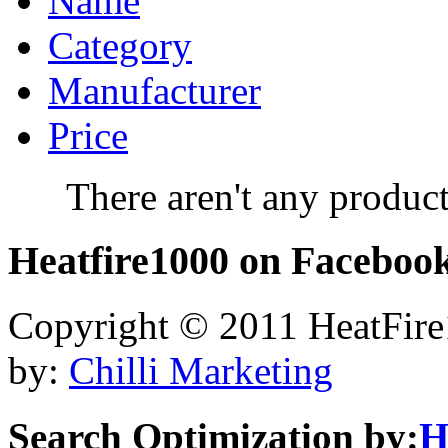
Name
Category
Manufacturer
Price
There aren't any product
Heatfire1000
on Faceboo
Copyright © 2011 HeatFire1
by:
Chilli Marketing
Search Optimization by:
H