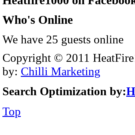
Heatfire1000
on Faceboo
Who's
Online
We have 25 guests online
Copyright © 2011 HeatFire1
by:
Chilli Marketing
Search Optimization by:
H
Top