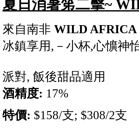
夏日消暑笫二擊~ WILD
來自南非
WILD AFRICA
冰鎮享用,－小杯,心懭神
派對, 飯後甜品適用
酒精度:
17%
特價:
$158/支; $308/2支