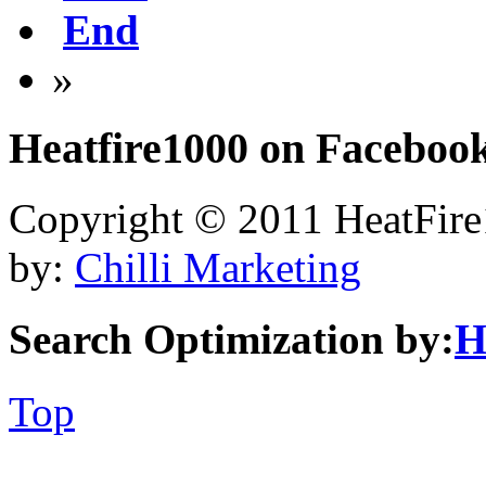
End
»
Heatfire1000
on Faceboo
Copyright © 2011 HeatFire1
by:
Chilli Marketing
Search Optimization by:
H
Top