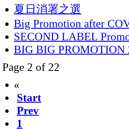
夏日消署之選
Big Promotion after CO
SECOND LABEL Promoti
BIG BIG PROMOTION 
Page 2 of 22
«
Start
Prev
1