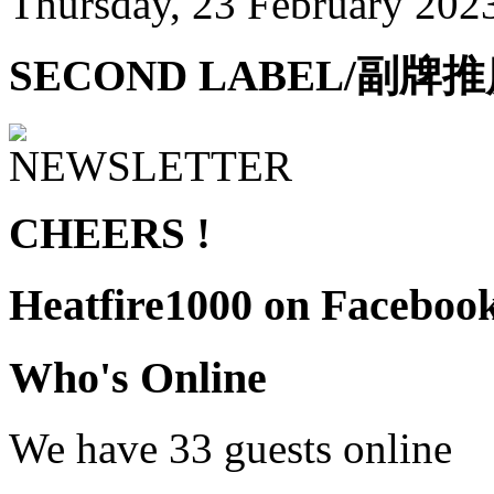
Thursday, 23 February 202
SECOND LABEL/副牌
CHEERS !
Heatfire1000
on Faceboo
Who's
Online
We have 33 guests online