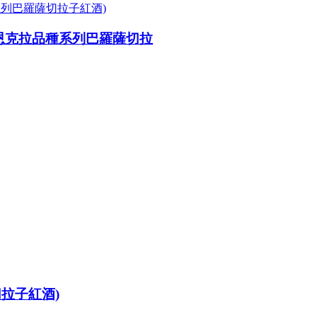
Shiraz (颂恩克拉品種系列巴羅薩切拉
巴羅莎切拉子紅酒)