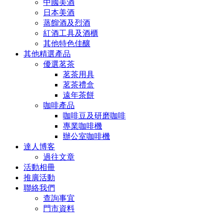
中國美酒
日本美酒
蒸餾酒及烈酒
紅酒工具及酒櫃
其他特色佳釀
其他精選產品
優選茗茶
茗茶用具
茗茶禮盒
遠年茶餅
咖啡產品
咖啡豆及研磨咖啡
專業咖啡機
辦公室咖啡機
達人博客
過往文章
活動相冊
推廣活動
聯絡我們
查詢事宜
門市資料