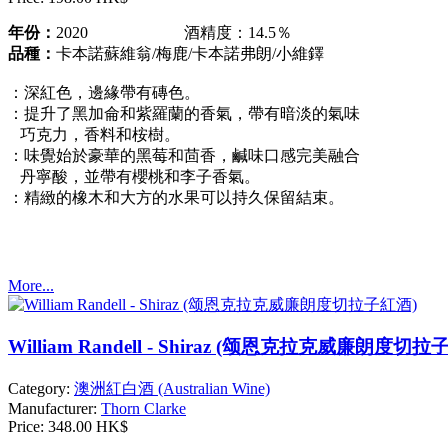
年份：
2020 酒精度：14.5％
品種：
卡本諾蘇維翁/梅鹿/卡本諾弗朗/小維鐸
：深紅色，邊緣帶有磚色。
：提升了黑加侖和紫羅蘭的香氣，帶有暗淡的氣味
巧克力，香料和桉樹。
：味覺始於豪華的黑莓和茴香，鹹味口感完美融合
丹寧酸，並帶有櫻桃和李子香氣。
：精緻的橡木和大方的水果可以持久保留結束。
More...
William Randell - Shiraz (颂恩克拉克威廉朗度切拉
Category:
澳洲紅白酒 (Australian Wine)
Manufacturer:
Thorn Clarke
Price:
348.00 HK$