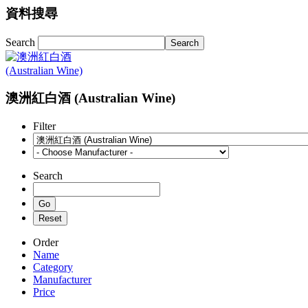
資料搜尋
Search
澳洲紅白酒 (Australian Wine)
Filter
Search
Order
Name
Category
Manufacturer
Price