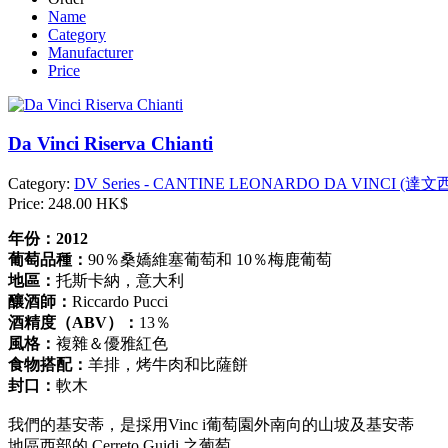
Name
Category
Manufacturer
Price
Da Vinci Riserva Chianti
Category:
DV Series - CANTINE LEONARDO DA VINCI (達
Price:
248.00 HK$
年份：2012
葡萄品種：
90％桑嬌維塞葡萄和 10％梅鹿葡萄
地區：
托斯卡納，意大利
釀酒師：
Riccardo Pucci
酒精度（ABV）：
13％
風格：
複雜＆優雅紅色
食物搭配：
羊排，烤牛肉和比薩餅
封口：
軟木
我們的基安蒂，是採用Vinc i葡萄園外南向的山坡及基安蒂
地區西部的 Cerreto Guidi 之葡萄。