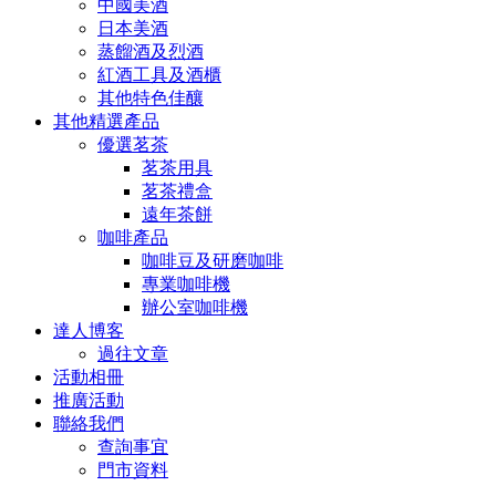
中國美酒
日本美酒
蒸餾酒及烈酒
紅酒工具及酒櫃
其他特色佳釀
其他精選產品
優選茗茶
茗茶用具
茗茶禮盒
遠年茶餅
咖啡產品
咖啡豆及研磨咖啡
專業咖啡機
辦公室咖啡機
達人博客
過往文章
活動相冊
推廣活動
聯絡我們
查詢事宜
門市資料