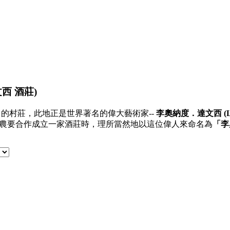
達文西 酒莊)
i 的村莊，此地正是世界著名的偉大藝術家--
李奧納度．達文西 (Leon
30位葡萄農要合作成立一家酒莊時，理所當然地以這位偉人來命名為
「李奧