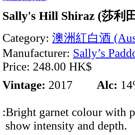
Sally's Hill Shira
Category:
澳洲紅白酒 (Austra
Manufacturer:
Sally’s Padd
Price:
248.00 HK$
Vintage:
2017
Alc:
14
:Bright garnet colour with 
show intensity and depth.