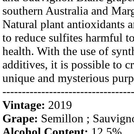
southern Australia and Marg
Natural plant antioxidants 
to reduce sulfites harmful 
health. With the use of synt
additives, it is possible to c
unique and mysterious purp
---------------------------------
Vintage:
2019
Grape:
Semillon ; Sauvign
Alcohol Content:
12.5%