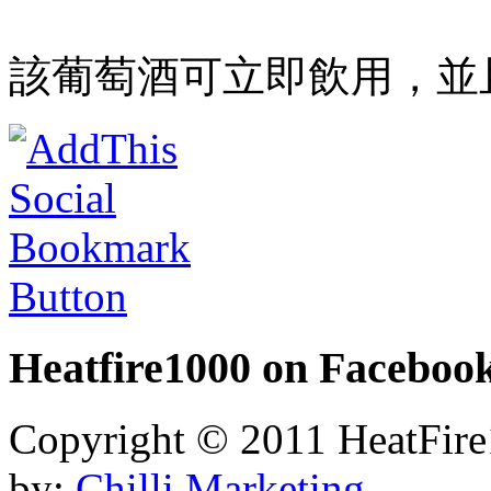
該葡萄酒可立即飲用，並
Heatfire1000
on Faceboo
Copyright © 2011 HeatFire1
by:
Chilli Marketing