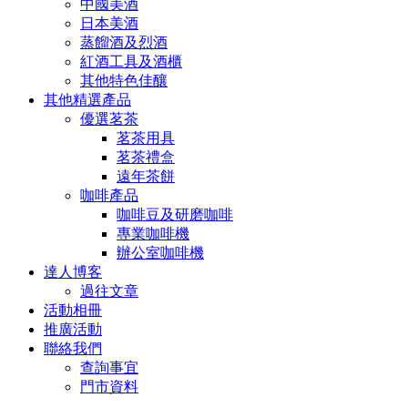
中國美酒
日本美酒
蒸餾酒及烈酒
紅酒工具及酒櫃
其他特色佳釀
其他精選產品
優選茗茶
茗茶用具
茗茶禮盒
遠年茶餅
咖啡產品
咖啡豆及研磨咖啡
專業咖啡機
辦公室咖啡機
達人博客
過往文章
活動相冊
推廣活動
聯絡我們
查詢事宜
門市資料