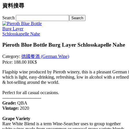
資料搜尋
Search
Pieroth Blue Bottle Burg Layer Schlosskapelle Nahe
Category:
德國餐酒 (German Wine)
Price:
188.00 HK$
Flagship wine produced by Pieroth winery, this is a pleasant German f
which is light, easy-drinking, refreshing, low in alcohol with a refined
& hot-selling around the world.
Perfect for all casual occasions.
---------------------------
Grade:
QBA
Vintage:
2020
Grape Variety
Rare White Blend is a term Wine-Searcher uses to group together
white wines made from uncommon or unusual grape variety blends