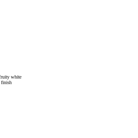
ruity white
 finish