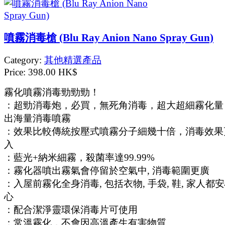
噴霧消毒槍 (Blu Ray Anion Nano Spray Gun)
Category:
其他精選產品
Price:
398.00 HK$
霧化噴霧消毒勁勁勁！
：超勁消毒炮，必買，無死角消毒，超大超細霧化量
出海量消毒噴霧
：效果比較傳統按壓式噴霧分子細幾十倍，消毒效果
入
：藍光+納米細霧，殺菌率達99.99%
：霧化器噴出霧氣會停留於空氣中, 消毒範圍更廣
：入屋前霧化全身消毒, 包括衣物, 手袋, 鞋, 家人都
心
：配合潔淨靈環保消毒片可使用
：常溫霧化，不會因高溫產生有害物質