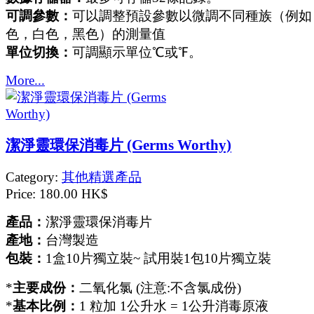
可調參數：
可以調整預設參數以微調不同種族（例如
色，白色，黑色）的測量值
單位切換：
可調顯示單位℃或℉。
More...
潔淨靈環保消毒片 (Germs Worthy)
Category:
其他精選產品
Price:
180.00 HK$
產品：
潔淨靈環保消毒片
產地：
台灣製造
包裝：
1盒10片獨立裝~ 試用裝1包10片獨立裝
*
主要成份：
二氧化氯 (注意:不含氯成份)
*
基本比例：
1 粒加 1公升水 = 1公升消毒原液