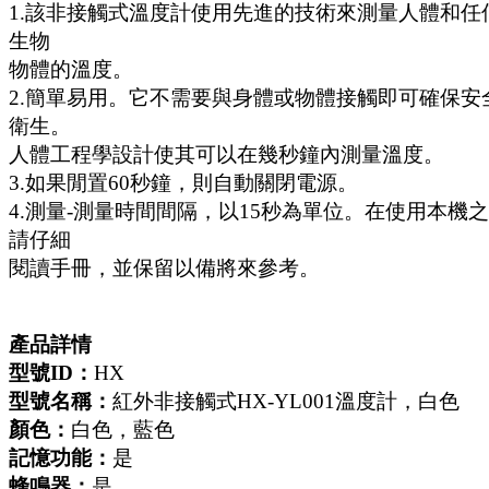
1.該非接觸式溫度計使用先進的技術來測量人體和任
生物
物體的溫度。
2.簡單易用。它不需要與身體或物體接觸即可確保安
衛生。
人體工程學設計使其可以在幾秒鐘內測量溫度。
3.如果閒置60秒鐘，則自動關閉電源。
4.測量-測量時間間隔，以15秒為單位。在使用本機
請仔細
閱讀手冊，並保留以備將來參考。
產品詳情
型號ID：
HX
型號名稱：
紅外非接觸式HX-YL001溫度計，白色
顏色：
白色，藍色
記憶功能：
是
蜂鳴器：
是