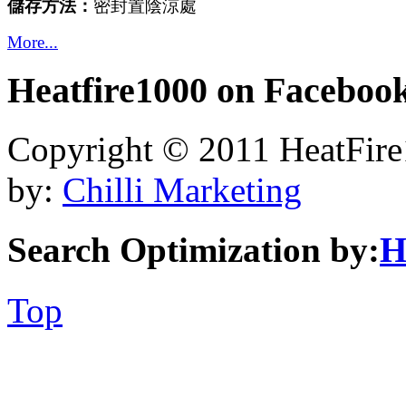
儲存方法：
密封置陰涼處
More...
Heatfire1000
on Faceboo
Copyright © 2011 HeatFire1
by:
Chilli Marketing
Search Optimization by:
H
Top