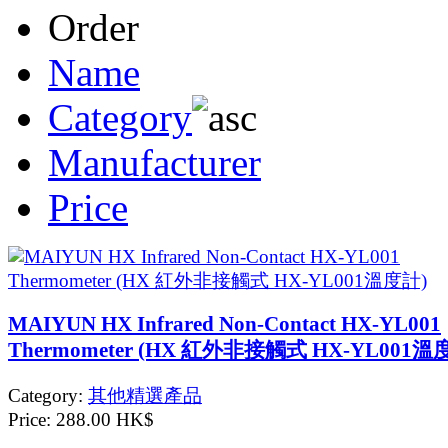
Order
Name
Category
Manufacturer
Price
MAIYUN HX Infrared Non-Contact HX-YL001
Thermometer (HX 紅外非接觸式 HX-YL001溫
Category:
其他精選產品
Price:
288.00 HK$