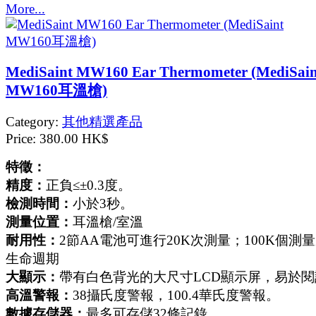
More...
MediSaint MW160 Ear Thermometer (MediSain
MW160耳溫槍)
Category:
其他精選產品
Price:
380.00 HK$
特徵：
精度：
正負≤±0.3度。
檢測時間：
小於3秒。
測量位置：
耳溫槍/室溫
耐用性：
2節AA電池可進行20K次測量；100K個測
生命週期
大顯示：
帶有白色背光的大尺寸LCD顯示屏，易於閱
高溫警報：
38攝氏度警報，100.4華氏度警報。
數據存儲器：
最多可存儲32條記錄。