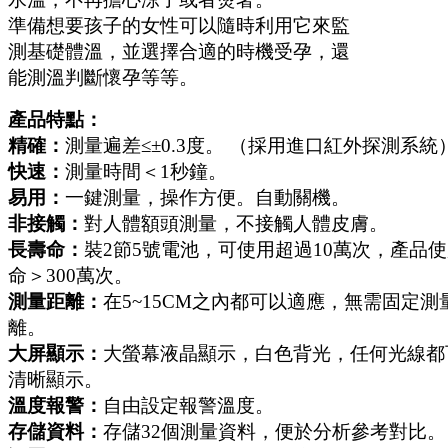
準備想要孩子的女性可以隨時利用它來監
測基礎體溫，並選擇合適的時機受孕，還
能測溫判斷懷孕等等。
產品特點：
精確：
測量遍差≤±0.3度。 （採用進口紅外探測系統
快速：
測量時間＜1秒鐘。
易用：
一鍵測量，操作方便。自動關機。
非接觸：
對人體額頭測量，不接觸人體皮膚。
長壽命：
裝2節5號電池，可使用超過10萬次，產品
命＞300萬次。
測量距離：
在5~15CM之內都可以適應，無需固定測
離。
大屏顯示：
大螢幕液晶顯示，白色背光，任何光線都
清晰顯示。
溫度報警：
自由設定報警溫度。
存儲資料：
存儲32個測量資料，便於分析參考對比。