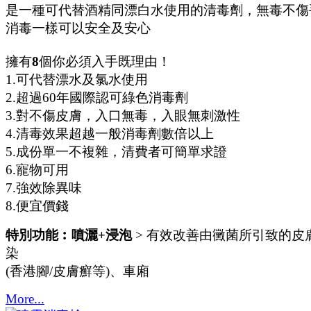
是一種可代替酒精同漂白水使用的清毒劑，無毒不傷
消毒一樣可以安全及安心
擁有
8
個你必須入手既理由！
1.可代替漂水及氯水使用
2.超過60年國際認可綠色消毒劑
3.對不傷皮膚，入口無毒，入眼無刺激性
4.清毒效果超越一般消毒劑數倍以上
5.成份單一不複雜，清費者可簡單求證
6.寵物可用
7.強效除異味
8.便宜價錢
特別功能︰噴灑+浸泡
> 有效改善由黴菌所引致的皮
染
(香港腳/皮膚癬等)、車廂
More...