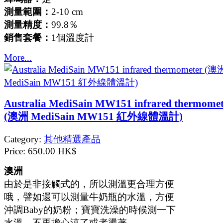
測量範圍：
2-10 cm
測量精度：
99.8％
銷售套餐：
1個溫度計
More...
Australia MediSain MW151 infrared thermomet
(澳洲 MediSain MW151 紅外線體溫計)
Category:
其他精選產品
Price:
650.00 HK$
澳洲
由於是非接觸式的，所以測溫更合理方便
哦，譬如還可以測量牛奶瓶的水溫，方便
沖調Baby的奶粉；寶寶洗澡的時候測一下
水溫，不再擔心涼了或者燙著。