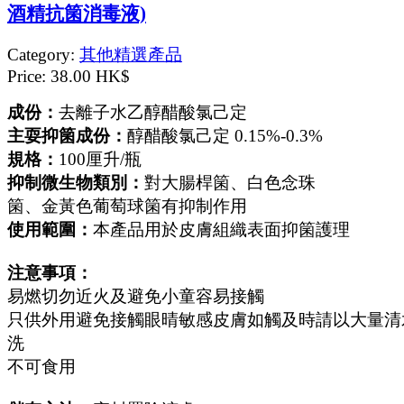
酒精抗箘消毒液)
Category:
其他精選產品
Price:
38.00 HK$
成份：
去離子水乙醇醋酸氯己定
主耍抑箘成份：
醇醋酸氯己定 0.15%-0.3%
規格：
100厘升/瓶
抑制微生物類別：
對大腸桿箘、白色念珠
箘、金黃色葡萄球箘有抑制作用
使用範圍：
本產品用於皮膚組織表面抑箘護理
注意事項：
易燃切勿近火及避免小童容易接觸
只供外用避免接觸眼晴敏感皮膚如觸及時請以大量清
洗
不可食用