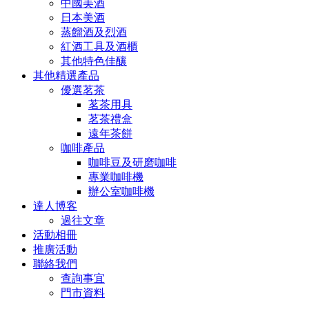
中國美酒
日本美酒
蒸餾酒及烈酒
紅酒工具及酒櫃
其他特色佳釀
其他精選產品
優選茗茶
茗茶用具
茗茶禮盒
遠年茶餅
咖啡產品
咖啡豆及研磨咖啡
專業咖啡機
辦公室咖啡機
達人博客
過往文章
活動相冊
推廣活動
聯絡我們
查詢事宜
門市資料