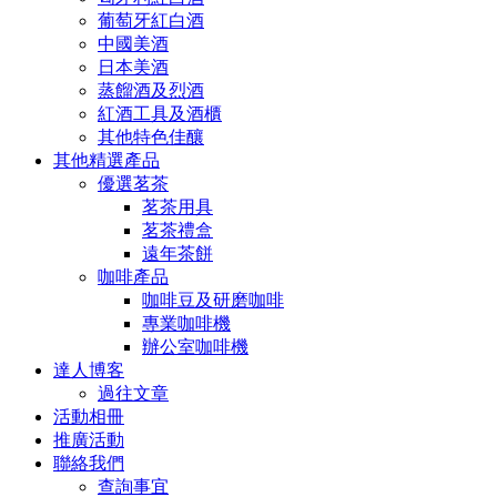
葡萄牙紅白酒
中國美酒
日本美酒
蒸餾酒及烈酒
紅酒工具及酒櫃
其他特色佳釀
其他精選產品
優選茗茶
茗茶用具
茗茶禮盒
遠年茶餅
咖啡產品
咖啡豆及研磨咖啡
專業咖啡機
辦公室咖啡機
達人博客
過往文章
活動相冊
推廣活動
聯絡我們
查詢事宜