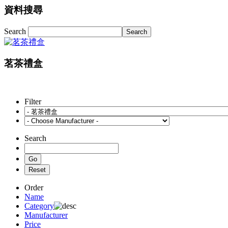
資料搜尋
Search
茗茶禮盒
Filter
Search
Order
Name
Category
Manufacturer
Price