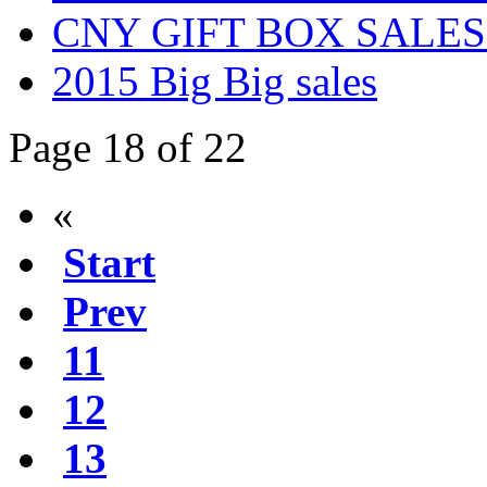
CNY GIFT BOX SALES
2015 Big Big sales
Page 18 of 22
«
Start
Prev
11
12
13