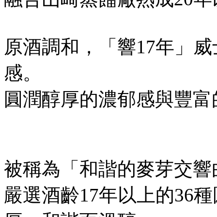
原酒調和，「響17年」
感。
圓潤醇厚的濃郁感與豐富
被稱為「和諧的麥芽交響
嚴選酒齡17年以上的36