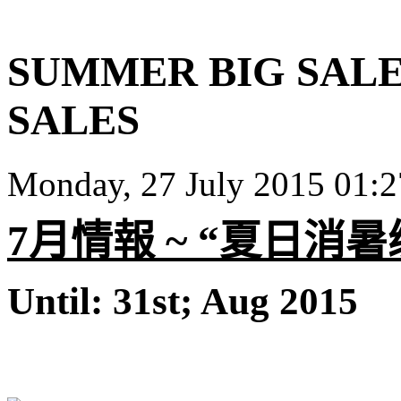
SUMMER BIG SALE
SALES
Monday, 27 July 2015 01:
7
月情報
~ “
夏日消暑
Until: 31st; Aug 2015