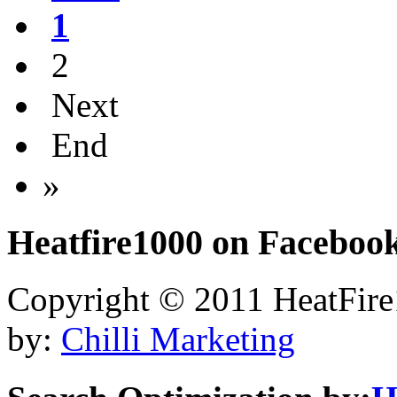
1
2
Next
End
»
Heatfire1000
on Faceboo
Copyright © 2011 HeatFire1
by:
Chilli Marketing