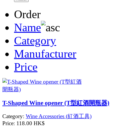
Order
Name
Category
Manufacturer
Price
T-Shaped Wine opener (T型紅酒開瓶器)
Category:
Wine Accessories (紅酒工具)
Price:
118.00 HK$