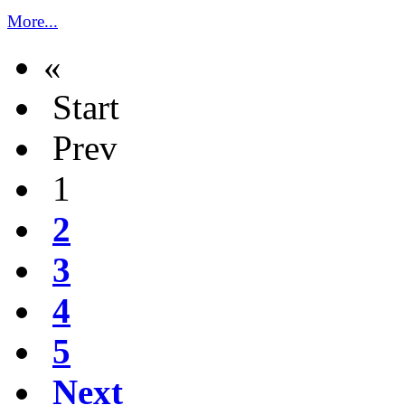
More...
«
Start
Prev
1
2
3
4
5
Next