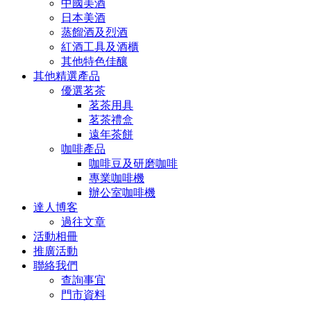
中國美酒
日本美酒
蒸餾酒及烈酒
紅酒工具及酒櫃
其他特色佳釀
其他精選產品
優選茗茶
茗茶用具
茗茶禮盒
遠年茶餅
咖啡產品
咖啡豆及研磨咖啡
專業咖啡機
辦公室咖啡機
達人博客
過往文章
活動相冊
推廣活動
聯絡我們
查詢事宜
門市資料