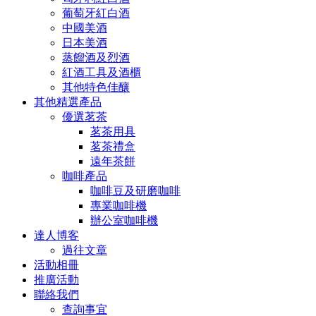
葡萄牙紅白酒
中國美酒
日本美酒
蒸餾酒及烈酒
紅酒工具及酒櫃
其他特色佳釀
其他精選產品
優選茗茶
茗茶用具
茗茶禮盒
遠年茶餅
咖啡產品
咖啡豆及研磨咖啡
專業咖啡機
辦公室咖啡機
達人博客
過往文章
活動相冊
推廣活動
聯絡我們
查詢事宜