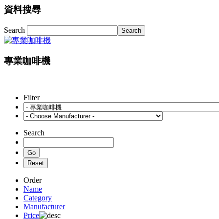
資料搜尋
Search
專業咖啡機
Filter
Search
Order
Name
Category
Manufacturer
Price